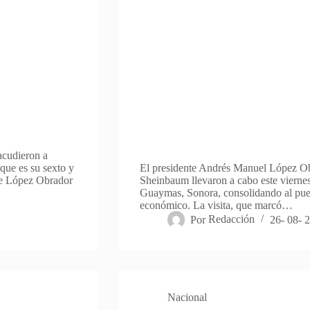
acudieron a
que es su sexto y
El presidente Andrés Manuel López Obr
te López Obrador
Sheinbaum llevaron a cabo este viernes
Guaymas, Sonora, consolidando al puer
económico. La visita, que marcó…
Por
Redacción
26- 08- 
Nacional