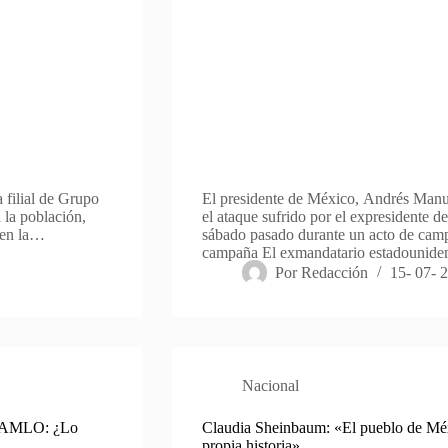
 filial de Grupo
El presidente de México, Andrés Man
 la población,
el ataque sufrido por el expresidente 
 en la…
sábado pasado durante un acto de camp
campaña El exmandatario estadouniden
Por
Redacción
15- 07- 
Nacional
de AMLO: ¿Lo
Claudia Sheinbaum: «El pueblo de Méxi
propia historia»