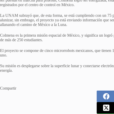
ser puestas en marcha para pruebas, Colmena logró ser energizada, esta
registrados por el centro de control en México.
La UNAM subrayó que, de esta forma, se está cumpliendo con un 75 por
alunizar, sin embrago, el proyecto ya está enviando información que ser
allanando el camino de México a la Luna.
Colmena es la primera misión espacial de México, y significa un logró 
de más de 250 estudiantes.
El proyecto se compone de cinco microrrobots mexicanos, que tienen 
uno.
Su misión es desplegarse sobre la superficie lunar y conectarse electr
energía.
Compartir