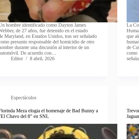
Un hombre identificado como Dayton James
La Co
Webber, de 27 años, fue detenido en el estado
Human
de Maryland, en Estados Unidos, tras ser señalado
que al
como presunto responsable del homicidio de otro
humano
hombre durante una discusión al interior de un
de Cu
automóvil. De acuerdo con…
como 
Editor
8 abril, 2026
señal
Espectáculos
Florinda Meza elogia el homenaje de Bad Bunny a
Trevor
“El Chavo del 8” en SNL
Jagua