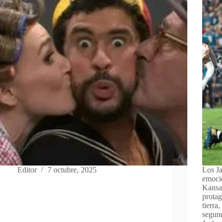
Editor
7 octubre, 2025
Los Ja
emocio
Kansa
protag
tierra
segund